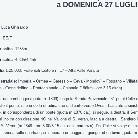
a DOMENICA 27 LUGL
: Luca
Ghirardo
à
: EE/F
o salita
: 1255m
 salita
: 4.30h/4.45h
fia
1:25.000: Fraternali Editore n. 17 – Alta Valle Varaita
stradale:
Imperia – Ormea – Garessio – Ceva - Mondovì – Fossano – Villafall
- Casteldelfino – Pontechianale – Chianale (186km - ore 3.15 circa).
o
: dal parcheggio (quota m. 1809) lungo la Strada Provinciale 251 per il Colle d
ato il ponte, si prende la stradina che si diparte verso Ovest. Lasciato a sinis
, in corrispondenza di un ponte (quota m 1870 ca.), si segue, a destra, il Sen
 si inoltra con direzione NO nel Vallone di S. Veran, lascia a destra il Sentiero
di S. Veran (m 2848 - ore 3.00/3.15 ca. dalla partenza). Dal Colle si volge a sini
i snoda sullo spartiacque: superato un poggio si giunge ad un bivio (quota m. 