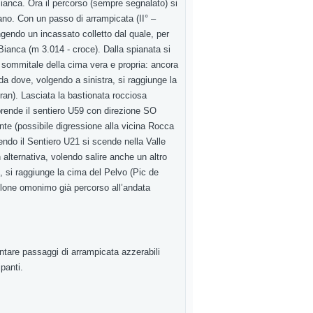
Bianca. Ora il percorso (sempre segnalato) si
tano. Con un passo di arrampicata (II° –
ngendo un incassato colletto dal quale, per
Bianca (m 3.014 - croce). Dalla spianata si
o sommitale della cima vera e propria: ancora
 da dove, volgendo a sinistra, si raggiunge la
an). Lasciata la bastionata rocciosa
iprende il sentiero U59 con direzione SO
nte (possibile digressione alla vicina Rocca
ndo il Sentiero U21 si scende nella Valle
 alternativa, volendo salire anche un altro
N, si raggiunge la cima del Pelvo (Pic de
llone omonimo già percorso all’andata
ontare passaggi di arrampicata azzerabili
ipanti.