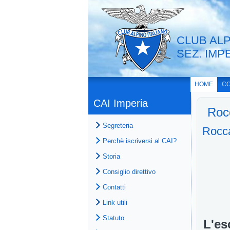
CLUB ALP
SEZ. IMP
HOME
CO
CAI Imperia
Roc
Segreteria
Rocc
Perchè iscriversi al CAI?
Storia
Consiglio direttivo
Contatti
Link utili
Statuto
L'es