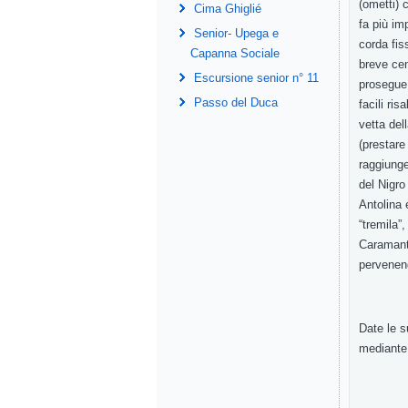
(ometti) 
Cima Ghiglié
fa più im
Senior- Upega e
corda fis
Capanna Sociale
breve cen
Escursione senior n° 11
prosegue 
Passo del Duca
facili ri
vetta del
(prestare
raggiunge
del Nigro
Antolina 
“tremila”
Caramantr
pervenen
Date le s
mediante 