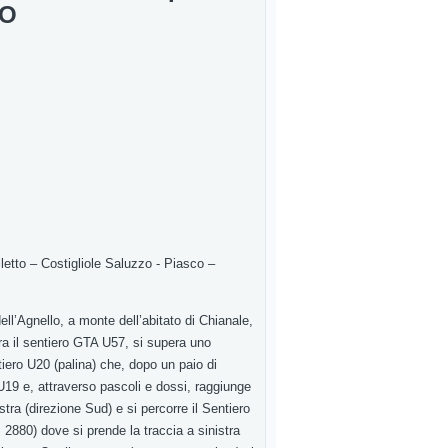
IO
etto – Costigliole Saluzzo - Piasco –
ell’Agnello, a monte dell’abitato di Chianale,
tra il sentiero GTA U57, si supera uno
tiero U20 (palina) che, dopo un paio di
 U19 e, attraverso pascoli e dossi, raggiunge
stra (direzione Sud) e si percorre il Sentiero
2880) dove si prende la traccia a sinistra