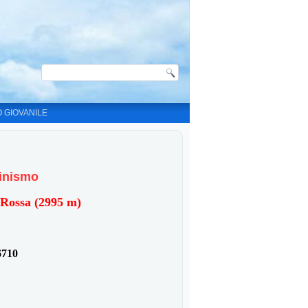
O GIOVANILE
pinismo
 Rossa (2995 m
)
6710