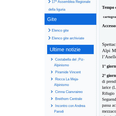
17^ Assemblea Regionale
Tempo c
della liguria
cartogra
Gite
Accesso
Elenco gite
Elenco gite archiviate
Spettac
Ultime notizie
Alpi Ma
l’Anell
Costabella del ,Piz-
Alpinismo
1° gior
Piramide Vincent
2° gior
Rocca La Meja-
di prend
Alpinismo
larice (
Cimna Cianvraireo
Rifugio 
Breithorn Centrale
Seguendo 
passa ac
Incontro con Andrea
mezzacos
Parodi