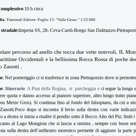
omplessivo
10 h circa
fia
: Fraternali Editore- Foglio 15- “Valle Gesso “ 1/25.000
 stradale:
Imperia SS, 28- Ceva-Carrù-Borgo San Dalmazzo-Pietraporz
olare percorso ad anello che tocca due vette notevoli. IL Mon
rittime Occidentali e la bellissima Rocca Rossa di poche de
o Zanotti .
no
: Nel pomeriggio ci si trasferisce in zona Pietraporzio dove si pernotte
no
:
Itinerario
A Pian della Regina, si parcheggia e s
i segue la lunga s
ere quota e danno accesso al pianoro superiore, altro lungo tratto pia
Lou Merze Gros). Si continua fino al fondo del falsopiano, da cui a sinist
Zanotti.Poco dopo si incontra il bivio sulla destra con varie indica
a destra si inizia a risalire il pendio sotto il Becco Alto del Piz; finiti i
canto al Lago Mongioia che si lascia a sinistra , sempre con buon se
ta sulla destra dell’anfiteatro morenico permette di aggirare la parte pi