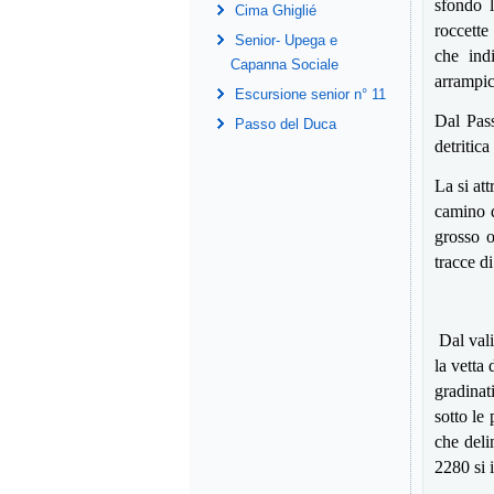
sfondo l
Cima Ghiglié
roccette
Senior- Upega e
che ind
Capanna Sociale
arrampic
Escursione senior n° 11
Dal Pass
Passo del Duca
detritica
La si at
camino di
grosso o
tracce d
Dal vali
la vetta
gradinat
sotto le 
che deli
2280 si 