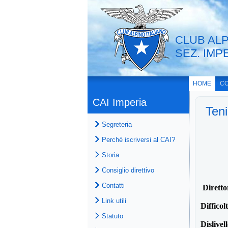
CLUB ALP
SEZ. IMP
HOME
CO
CAI Imperia
Ten
Segreteria
Perchè iscriversi al CAI?
Storia
Consiglio direttivo
Contatti
Diretto
Link utili
Difficol
Statuto
Dislivel