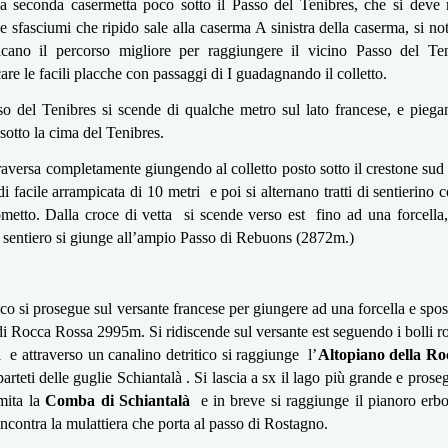
a seconda casermetta poco sotto il Passo del Tenibres, che si deve r
 e sfasciumi che ripido sale alla caserma A sinistra della caserma, si n
icano il percorso migliore per raggiungere il vicino Passo del Teni
are le facili placche con passaggi di I guadagnando il colletto.
o del Tenibres si scende di qualche metro sul lato francese, e piega
 sotto la cima del Tenibres.
traversa completamente giungendo al colletto posto sotto il crestone su
 facile arrampicata di 10 metri e poi si alternano tratti di sentierino con
metto. Dalla croce di vetta si scende verso est fino ad una forcella
i sentiero si giunge all’ampio Passo di Rebuons (2872m.)
co si prosegue sul versante francese per giungere ad una forcella e spos
 di Rocca Rossa 2995m. Si ridiscende sul versante est seguendo i bolli 
i e attraverso un canalino detritico si raggiunge l’
Altopiano della R
parteti delle gugli
e
Schiantalà . Si lascia a sx il lago più grande e pro
mita la
Comba di Schiantalà
e in breve si raggiunge il pianoro erb
incontra la mulattiera che porta al passo di Rostagno.