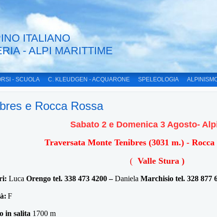
INO ITALIANO
ERIA - ALPI MARITTIME
RSI - SCUOLA
C. KLEUDGEN - ACQUARONE
SPELEOLOGIA
ALPINISM
ibres e Rocca Rossa
Sabato 2 e Domenica 3 Agosto- Al
Traversata Monte Tenibres (3031 m.) -
R
occa
(
V
alle Stura
)
ri:
Luca
Orengo
tel. 338 473 4200
–
Daniela
Marchisio
tel. 328 877 
tà:
F
lo in salita
1700 m