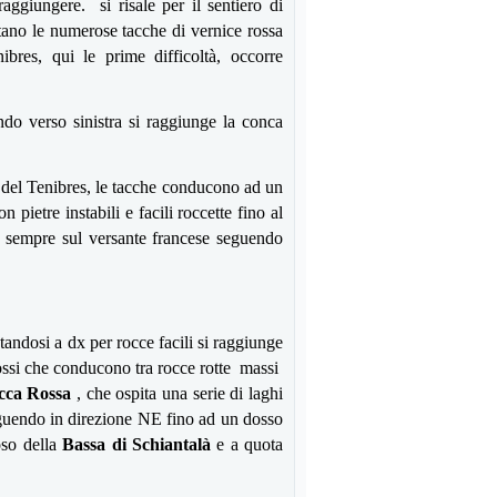
aggiungere. si risale per il sentiero di
otano le numerose tacche di vernice rossa
bres, qui le prime difficoltà, occorre
ndo verso sinistra si raggiunge la conca
d del Tenibres, le tacche conducono ad un
 pietre instabili e facili roccette fino al
, sempre sul versante francese seguendo
tandosi a dx per rocce facili si raggiunge
rossi che conducono tra rocce rotte massi
occa Rossa
, che ospita una serie di laghi
seguendo in direzione NE fino ad un dosso
oso della
Bassa di Schiantalà
e a quota