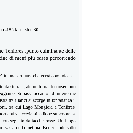
io -
185 km –3h e 30’
te Tenibres ,punto culminante delle
cine di metri più bassa percorrendo
rà in una struttura che verrà comunicata.
trada sterrata, alcuni tornanti consentono
neggiante. Si passa accanto ad un enorme
ra tra i larici si scorge in lontananza il
zioni, tra cui Lago Mongioia e Tenibres.
 tornanti si accede al vallone superiore, si
ntiero segnato da tacche rosse. Un lungo
ù vasta della pietraia. Ben visibile sullo