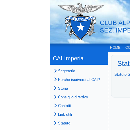
CLUB ALP
SEZ. IMP
HOME
CO
CAI Imperia
Stat
Segreteria
Statuto 
Perchè iscriversi al CAI?
Storia
Consiglio direttivo
Contatti
Link utili
Statuto