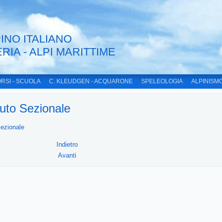
INO ITALIANO
ERIA - ALPI MARITTIME
RSI - SCUOLA
C. KLEUDGEN - ACQUARONE
SPELEOLOGIA
ALPINISM
uto Sezionale
Sezionale
Indietro
Avanti