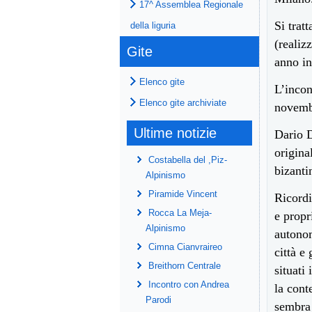
17^ Assemblea Regionale
Si trat
della liguria
(realiz
Gite
anno in
Elenco gite
L’incon
Elenco gite archiviate
novembr
Ultime notizie
Dario D
origina
Costabella del ,Piz-
bizanti
Alpinismo
Piramide Vincent
Ricordi
Rocca La Meja-
e propr
Alpinismo
autonom
Cimna Cianvraireo
città e
Breithorn Centrale
situati
Incontro con Andrea
la cont
Parodi
sembra 