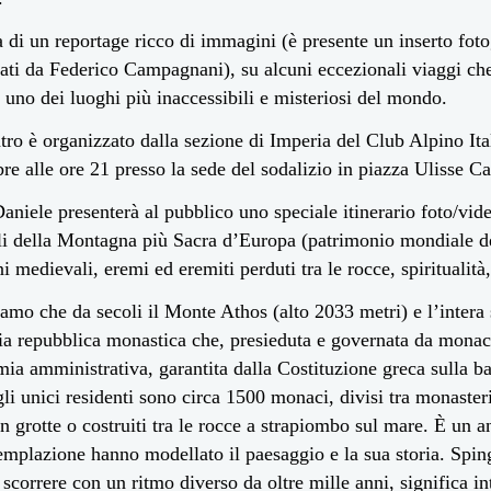
ta di un reportage ricco di immagini (è presente un inserto foto
zati da Federico Campagnani), su alcuni eccezionali viaggi ch
 uno dei luoghi più inaccessibili e misteriosi del mondo.
tro è organizzato dalla sezione di Imperia del Club Alpino Ita
e alle ore 21 presso la sede del sodalizio in piazza Ulisse Cal
aniele presenterà al pubblico uno speciale itinerario foto/vi
li della Montagna più Sacra d’Europa (patrimonio mondiale d
ni medievali, eremi ed eremiti perduti tra le rocce, spiritualità,
amo che da secoli il Monte Athos (alto 2033 metri) e l’intera
ia repubblica monastica che, presieduta e governata da monaci
ia amministrativa, garantita dalla Costituzione greca sulla bas
 gli unici residenti sono circa 1500 monaci, divisi tra monasteri
 in grotte o costruiti tra le rocce a strapiombo sul mare. È un
emplazione hanno modellato il paesaggio e la sua storia. Sping
scorrere con un ritmo diverso da oltre mille anni, significa i