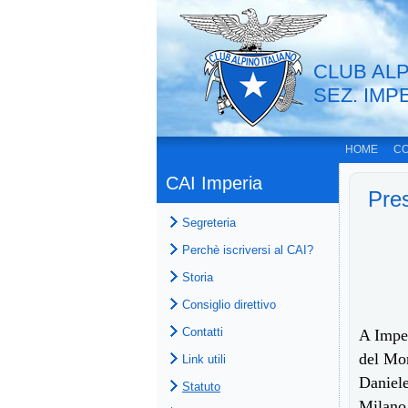
CLUB ALP
SEZ. IMP
HOME
CO
CAI Imperia
Pres
Segreteria
Perchè iscriversi al CAI?
Storia
Consiglio direttivo
Contatti
A Imper
del Mon
Link utili
Daniele
Statuto
Milano