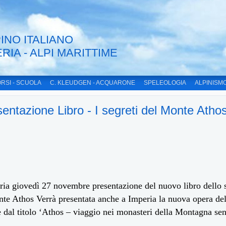
INO ITALIANO
ERIA - ALPI MARITTIME
RSI - SCUOLA
C. KLEUDGEN - ACQUARONE
SPELEOLOGIA
ALPINISM
entazione Libro - I segreti del Monte Atho
ia giovedì 27 novembre presentazione del nuovo libro dello sc
te Athos Verrà presentata anche a Imperia la nuova opera del
 dal titolo ‘Athos – viaggio nei monasteri della Montagna sen
.