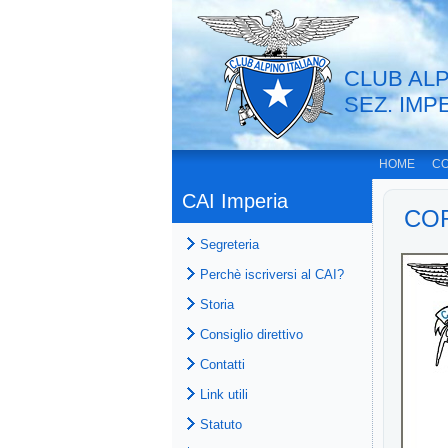
CLUB ALP
SEZ. IMP
HOME
CO
CAI Imperia
CO
Segreteria
Perchè iscriversi al CAI?
Storia
Consiglio direttivo
Contatti
Link utili
Statuto