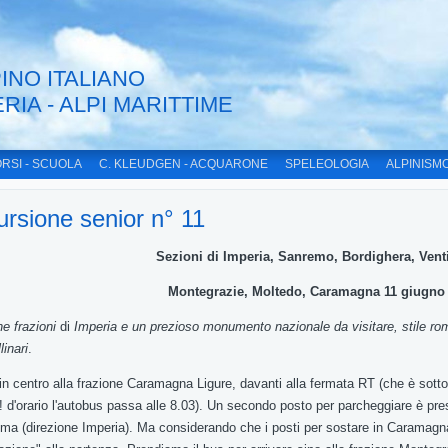
INO ITALIANO
ERIA - ALPI MARITTIME
RSI - SCUOLA
C. KLEUDGEN - ACQUARONE
SPELEOLOGIA
ALPINISM
rsione senior n° 11
Sezioni di Imperia
,
Sanremo, Bordighera
,
Vent
Montegrazie
, Moltedo, Caramagna
11
giugno
che
frazioni
di
Imperia
e
un
prezioso
monumento nazionale da
visitare
,
stile r
linari
.
in
centro
alla
frazione Caramagna
Ligure
,
davanti alla fermata
RT
(
che
è sott
! d'orario l'autobus
passa
alle
8.03).
Un
secondo posto per parcheggiare
è
pre
rima
(
direzione
Imperia
)
.
Ma
considerando
che
i
posti
per
sostare in Caramag