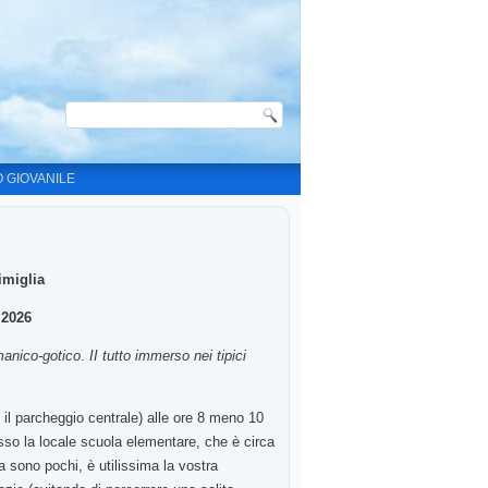
O GIOVANILE
imiglia
 2026
omanico
-
gotico
.
II
tutto
immerso
nei
tipici
o
il
parcheggio
centrale
)
alle
ore 8
meno 10
sso la locale scuola elementare
,
che è circa
na
sono pochi
,
è
utilissima la vostra