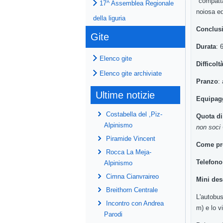
"
compatt
17^ Assemblea Regionale
noiosa
e
della liguria
Conclus
Gite
Durata
: 
Elenco gite
Difficolt
Elenco gite archiviate
Pranzo
:
Ultime notizie
Equipag
Costabella del ,Piz-
Quota di
Alpinismo
non
soci
Piramide Vincent
Come pr
Rocca La Meja-
Telefon
Alpinismo
Cimna Cianvraireo
Mini
des
Breithorn Centrale
L'autobu
Incontro con Andrea
m
) e
lo v
Parodi