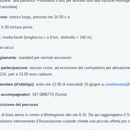
azione
"
alla partenza
.
Prendiamo
il
bus per arrivare
sino
alla
frazione Montegr
d
assolata)
.
ione
:
stesso luogo
,
prevista
ore 14.30
c.a
6
h 30
incluso
picnic
à
:
medio
-
facile
(
lunghezza c.a
9
km
,
dislivello
+
140 m)
al
sacco
giamento
: standard per normali escursioni
.
 partecipazione
: nessun
costo
,
ad eccezione
del
corrispettivo
per attivazion
CAI
,
pari
a 13.00 euro cadauno
.
enotare
(
d'obbligo)
:
entro ore
12.00 di
mercoledì
10
giugno a
zanellasonia@li
o accompagnatori
:
347 0886774
(
Sonia)
crizione del percorso
s di
linea
arriva in
centro a Montegrazie alle ore 8.15
.
Da
qui
raggiungiamo
il
S
isitiamo internamente
(
l'Associazione custode
chiede
una
piccola offerta pr