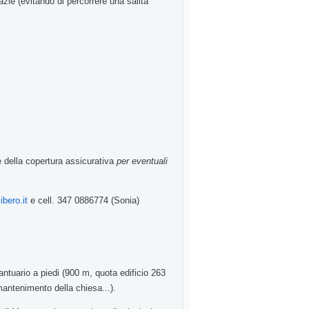
azie (evitando
di percorrere
una
salita
e della
copertura
assicurativa
per eventuali
bero.it
e cell
.
347
0886774
(Sonia
)
antuario
a piedi
(
900
m
,
quota edificio
263
o mantenimento
della
chiesa
...
)
.