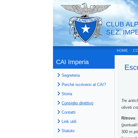
CLUB ALP
SEZ. IMP
HOME
CO
CAI Imperia
Escu
Segreteria
Perchè iscriversi al CAI?
Storia
Tre
anti
Consiglio direttivo
oliveti col
Contatti
Ritrovo
:
Link utili
(
puntuali!
Statuto
300
m
p