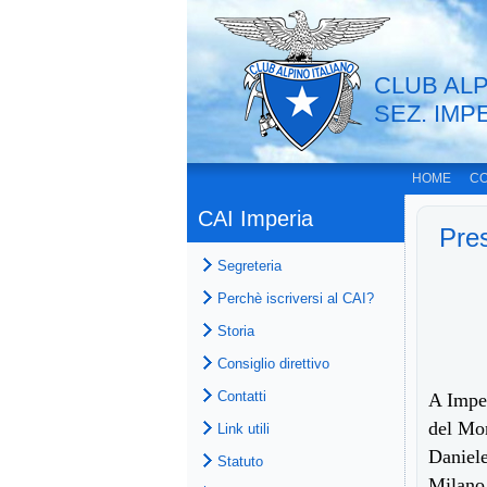
CLUB ALP
SEZ. IMP
HOME
CO
CAI Imperia
Pres
Segreteria
Perchè iscriversi al CAI?
Storia
Consiglio direttivo
Contatti
A Imper
del Mon
Link utili
Daniele
Statuto
Milano