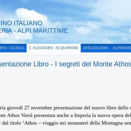
INO ITALIANO
ERIA - ALPI MARITTIME
RSI - SCUOLA
C. KLEUDGEN - ACQUARONE
SPELEOLOGIA
ALPINISM
entazione Libro - I segreti del Monte Atho
ia giovedì 27 novembre presentazione del nuovo libro dello sc
te Athos Verrà presentata anche a Imperia la nuova opera del
 dal titolo ‘Athos – viaggio nei monasteri della Montagna sen
.