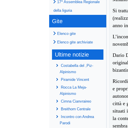
17^ Assemblea Regionale
Si trat
della liguria
(realiz
Gite
anno in
Elenco gite
L’incon
Elenco gite archiviate
novembr
Ultime notizie
Dario D
origina
Costabella del ,Piz-
bizanti
Alpinismo
Piramide Vincent
Ricordi
Rocca La Meja-
e propr
Alpinismo
autonom
Cimna Cianvraireo
città e
Breithorn Centrale
situati
Incontro con Andrea
la cont
Parodi
sembra 