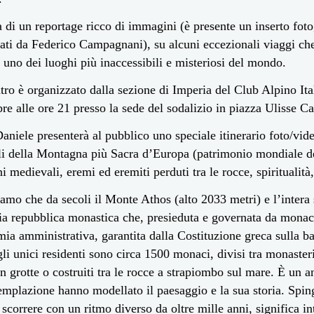
ta di un reportage ricco di immagini (è presente un inserto foto
zati da Federico Campagnani), su alcuni eccezionali viaggi ch
 uno dei luoghi più inaccessibili e misteriosi del mondo.
tro è organizzato dalla sezione di Imperia del Club Alpino Ita
e alle ore 21 presso la sede del sodalizio in piazza Ulisse Cal
aniele presenterà al pubblico uno speciale itinerario foto/vi
li della Montagna più Sacra d’Europa (patrimonio mondiale d
ni medievali, eremi ed eremiti perduti tra le rocce, spiritualità,
amo che da secoli il Monte Athos (alto 2033 metri) e l’intera
ia repubblica monastica che, presieduta e governata da monaci
ia amministrativa, garantita dalla Costituzione greca sulla bas
 gli unici residenti sono circa 1500 monaci, divisi tra monasteri
 in grotte o costruiti tra le rocce a strapiombo sul mare. È un
emplazione hanno modellato il paesaggio e la sua storia. Sping
scorrere con un ritmo diverso da oltre mille anni, significa i