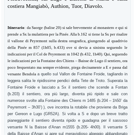
costiera Mangiabò, Authion, Tuor, Diavolo.
Itinerario
: d
a Saorge (balise 20) si sale brevemente al monastero e qui si
prende a Sx la mulattiera per la Pinée. Alla b.162 si tiene la Sx per risalire
il vallone di Peyremont sulla destra orografica, giungendo al quadrivio
della Pinée m 857 (1h05, b.433) ove si devia a sinistra seguendo le
indicazioni per il Col de Peyremont m 1042 (b.432, 1h40). Qui, seguendo
le indicazioni per la Fontaine des Chiens – Baisse de Lugo il sentiero, ora
poco frequentato ma sempre evidente, piega decisamente a E e passa dal
versante Bendola
a quello sul Vallon de Fontaine Froide, tagliando in
leggera salita le ripidissime pendici della Tete de Troto. Superata la
Fontaine Froide e lasciato a Sx il sentiero che scende a Fontan
(b.203) il sentiero, ora più largo, diventa più ripido e sale con
numerose svolte alla Fontaine des Chiens m 1485 (b.204 – 1h50’ da
Peyremont – 3h30’) ), ove incontra la rotabile che proviene da Briga
per Gereon e Lugo (GR52A). Si volta a S e dopo un breve tratto
pianeggiante il sentiero diventa ripido e guadagna per il sassoso
versante N la Baisse d’Anan m1555 (b.205- 4h00). Il versante S
della Baisse d’Anan si apre sul meraviglioso alpeggio abbandonato