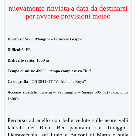
nuovamente rinviata a data da destinarsi
per avverse previsioni meteo
Direttori:
Sivio
Mangini
–
Ferruccio
Grippa
Difficoltà
: EE
Dislivello salita
: 1050 m
Tempo di salita:
4h00’ –
tempo complessivo
7h15’
Cartografia
: IGN 3841 OT “Vallée de la Roya”
Accesso stradale
: Imperia – Ventimiglia – Saorge 505 m (76km, circa
1h00’)
Percorso ad anello con belle vedute sulle aspre valli
laterali del Roia. Bei panorami sul Toraggio-
Pietravecchia, sul Lugo e Balconi di Marta e sulla