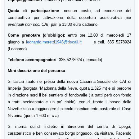
Quota di partecipazione
: nessun costo, ad eccezione del
corrispettivo per attivazione della copertura assicurativa
per
eventuali non soci CAI
, pari a 13.00 euro cadauno.
Come prenotare (d’obbligo):
entro ore 12.00 di mercoledì 17
giugno a
leonardo.moretti1946@tiscali.it
e c
ell. 335 5278924
(Leonardo)
Telefono accompagnatori
: 335 5278924 (Leonardo)
Mini descrizione del percorso
Si lascia l’auto nei pressi della nuova Capanna Sociale del CAI di
Imperia (borgata “Madonna della Neve, quota 1.325 m) e si percorre
in direzione nord il bel sentiero di fondovalle ( a tratti però con fondo
a tratti accidentato e un po’ ripido), con di fronte il bosco delle
Navette sino a raggiungere il piccolo insediamento pastorale di Case
Nivorina (quota 1.600 m c.a).
Si ritorna quindi indietro in direzione del centro di Upega,
caratteristico e ben conservato borgo brigasco, da visitare. Facendo