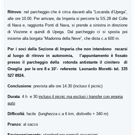
Ritrovo
: nel parcheggio che è circa davanti alla “Locanda d’Upega”,
alle ore 10.00. Per arrivare, da Imperia si percorre la SS.28 del Colle
di Nava e, raggiunta Ponti di Nava, si prende a sinistra in direzione
di Viozene e quindi di Upega. Dal parcheggio ci si sposta poi
insieme alla borgata “Madonna della Neve”, che dista c.a 600 m.
Per i soci della Sezione di Imperia che non intendono recarsi
al luogo di ritrovo in autonomia, l’appuntamento è fissato
presso il parcheggio della rotonda antistante il cimitero di
Oneglia per le ore 8 e 10’- referente Leonardo Moretti- tel. 335
527 8924.
Conclusione
: prevista alle ore 14.30 (incluso il picnic)
Durata
: 4 h e 30
incluso il picnic ma esclusi i transfer con propria
auto
Difficoltà
: facile (lunghezza c.a 6 km, dislivello + 340 m)
Pranzo
: al sacco
Equipaggiamento
: standard per normali escursioni.